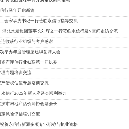
再赴黄陂区旋峰寺村开展帮扶慰问活动
 永信行马年开启新篇
区总工会宋承虎书记一行莅临永信行指导交流
展｜湖北水发集团董事长刘辉文一行莅临永信行及V空间走访交流
接连收获行业组织与客户感谢
行成功举办年度管理层述职竞聘大会
国资产评估行业妇联第一届执委
管理专题培训交流
资产债权估值专题培训交流
| 永信行2025年新人座谈会顺利举办
武汉市房地产估价师协会副会长
稳定风险评估培训交流
热烈祝贺永信行新添多项专业职称与执业资格