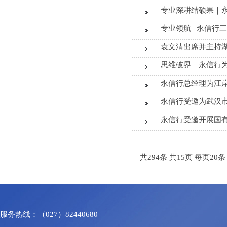
专业深耕结硕果｜
专业领航 | 永信
袁文清出席并主持
思维破界｜永信行
永信行总经理为江岸
永信行受邀为武汉
永信行受邀开展国
共294条 共15页 每页20条
服务热线：（027）82440680