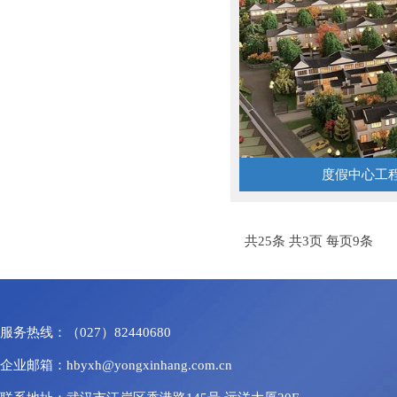
度假中心工
共25条 共3页 每页9条
服务热线：（027）82440680
企业邮箱：
hbyxh@yongxinhang.com.cn