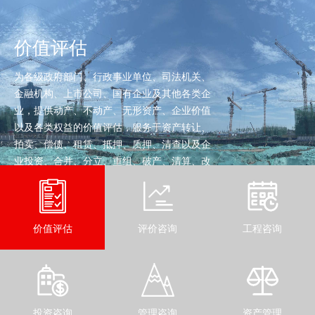
价值评估
为各级政府部门、行政事业单位、司法机关、
金融机构、上市公司、国有企业及其他各类企
业，提供动产、不动产、无形资产、企业价值
以及各类权益的价值评估，服务于资产转让、
拍卖、偿债、租赁、抵押、质押、清查以及企
业投资、合并、分立、重组、破产、清算、改
制等经济行为。
查看详细
价值评估
评价咨询
工程咨询
投资咨询
管理咨询
资产管理