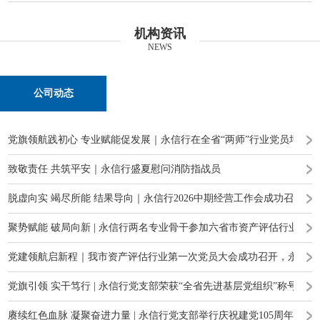
机构资讯
NEWS
公司动态
党旗领航践初心 专业赋能促发展｜永信行在全省“两师”行业党员培训
致敬责任 共筑平安｜永信行盛夏慰问消防指战员
脱虚向实 竭尽所能 结果导向｜永信行2026中期经营工作会成功召开
聚势赋能 破局向新 | 永信行两名专业骨干参加六省市资产评估行业高
党建领航启新程｜我市资产评估行业第一次党员大会成功召开，永信行
党旗引领 实干笃行 | 永信行党支部荣获“全省先进基层党组织”称号
赓续红色血脉 凝聚奋进力量 | 永信行党支部举行庆祝建党105周年主题