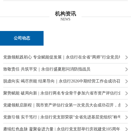
机构资讯
NEWS
公司动态
党旗领航践初心 专业赋能促发展｜永信行在全省“两师”行业党员培训
致敬责任 共筑平安｜永信行盛夏慰问消防指战员
脱虚向实 竭尽所能 结果导向｜永信行2026中期经营工作会成功召开
聚势赋能 破局向新 | 永信行两名专业骨干参加六省市资产评估行业高
党建领航启新程｜我市资产评估行业第一次党员大会成功召开，永信行
党旗引领 实干笃行 | 永信行党支部荣获“全省先进基层党组织”称号
赓续红色血脉 凝聚奋进力量 | 永信行党支部举行庆祝建党105周年主题