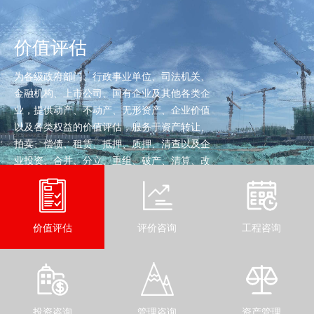
价值评估
为各级政府部门、行政事业单位、司法机关、
金融机构、上市公司、国有企业及其他各类企
业，提供动产、不动产、无形资产、企业价值
以及各类权益的价值评估，服务于资产转让、
拍卖、偿债、租赁、抵押、质押、清查以及企
业投资、合并、分立、重组、破产、清算、改
制等经济行为。
查看详细
价值评估
评价咨询
工程咨询
投资咨询
管理咨询
资产管理