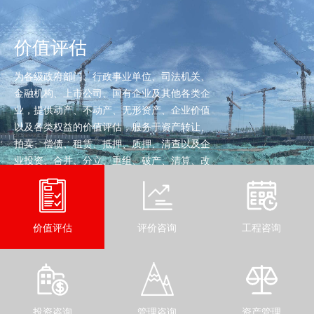
价值评估
为各级政府部门、行政事业单位、司法机关、
金融机构、上市公司、国有企业及其他各类企
业，提供动产、不动产、无形资产、企业价值
以及各类权益的价值评估，服务于资产转让、
拍卖、偿债、租赁、抵押、质押、清查以及企
业投资、合并、分立、重组、破产、清算、改
制等经济行为。
查看详细
价值评估
评价咨询
工程咨询
投资咨询
管理咨询
资产管理