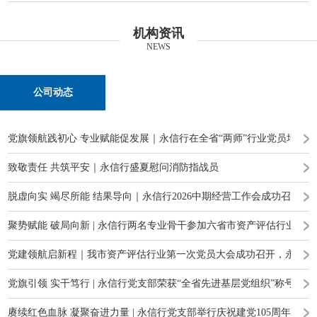
机构资讯
NEWS
公司动态
党旗领航践初心 专业赋能促发展｜永信行在全省“两师”行业党员培训
致敬责任 共筑平安｜永信行盛夏慰问消防指战员
脱虚向实 竭尽所能 结果导向｜永信行2026中期经营工作会成功召开
聚势赋能 破局向新 | 永信行两名专业骨干参加六省市资产评估行业高
党建领航启新程｜我市资产评估行业第一次党员大会成功召开，永信行
党旗引领 实干笃行 | 永信行党支部荣获“全省先进基层党组织”称号
赓续红色血脉 凝聚奋进力量 | 永信行党支部举行庆祝建党105周年主题