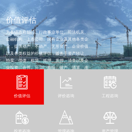
价值评估
为各级政府部门、行政事业单位、司法机关、
金融机构、上市公司、国有企业及其他各类企
业，提供动产、不动产、无形资产、企业价值
以及各类权益的价值评估，服务于资产转让、
拍卖、偿债、租赁、抵押、质押、清查以及企
业投资、合并、分立、重组、破产、清算、改
制等经济行为。
查看详细
价值评估
评价咨询
工程咨询
投资咨询
管理咨询
资产管理